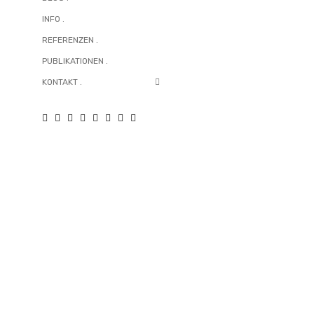
INFO .
REFERENZEN .
ARCHITEKTUR
BÜRO .
GEWERBEBAUTEN
PUBLIKATIONEN .
KONTAKT .
BÜRO . VERWALTUNG