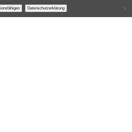
tionsfähigen
Datenschutzerklärung
WEBSEITE VERÖFFENTLICHUNG MÜLLER HOLZVERARBEITUNG