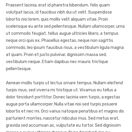
Praesent lacinia, erat id pharetra bibendum, felis quam
volutpat lacus, id faucibus nibh dui ut velit. Suspendisse
lobortis nisi lorem, quis mollis velit aliquam vitae. Proin
scelerisque eu ante sed pellentesque. Nullam ullamcorper, urna
ut commodo feugiat, tellus augue ultricies libero, a tempus
neque orci quis ex. Phasellus egestas, neque non sagittis
commodo, leo ipsum faucibus risus, a vestibulum ligula magna
at quam. Proin et justo pulvinar, dignissim massa sed,
vestibulum neque. Etiam dapibus nec mauris tristique
pellentesque.
Aenean mollis turpis ut lectus ornare tempus. Nullam eleifend
turpis risus, sed viverra mi tristique ut. Vivamus eu tellus a
dolor tincidunt porttitor. Donec lacinia sem turpis, a egestas
augue porta ullamcorper. Nulla vitae nisi sed turpis posuere
lobortis et nec mi. Orci varius natoque penatibus et magnis dis
parturient montes, nascetur ridiculus mus. Sed metus erat,
gravida sed accumsan ac, vulputate eu tortor. Sed dignissim