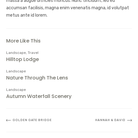
massa a augue ultricies rhoncus. Nunc tincidunt, leo eu
accumsan facilisis, magna enim venenatis magna, id volutpat
metus ante id lorem.
More Like This
Landscape
,
Travel
Hilltop Lodge
Landscape
Nature Through The Lens
Landscape
Autumn Waterfall Scenery
Beitragsnavigation
GOLDEN GATE BRIDGE
HANNAH & DAVID