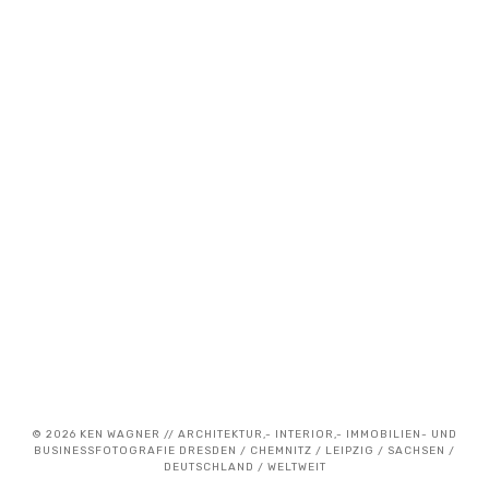
11. Mai 2020
Die wichtigste Ausrüstung eines
Architekturfotografen – Must have
© 2026 KEN WAGNER // ARCHITEKTUR,- INTERIOR,- IMMOBILIEN- UND
BUSINESSFOTOGRAFIE DRESDEN / CHEMNITZ / LEIPZIG / SACHSEN /
DEUTSCHLAND / WELTWEIT