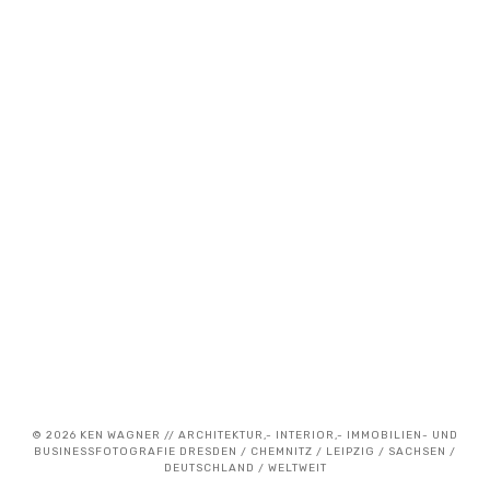
17. Juli 2018
Immobilienfotografie und
Mitarbeiterfotografie für CG Immobilien
© 2026 KEN WAGNER // ARCHITEKTUR,- INTERIOR,- IMMOBILIEN- UND
BUSINESSFOTOGRAFIE DRESDEN / CHEMNITZ / LEIPZIG / SACHSEN /
DEUTSCHLAND / WELTWEIT