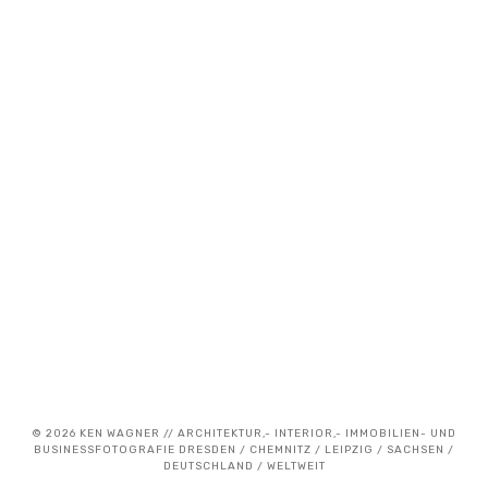
23. Juli 2018
Immobilienfotografie für Revitalis Ag –
Prager Carree Hauptbahnhof
© 2026 KEN WAGNER // ARCHITEKTUR,- INTERIOR,- IMMOBILIEN- UND
BUSINESSFOTOGRAFIE DRESDEN / CHEMNITZ / LEIPZIG / SACHSEN /
DEUTSCHLAND / WELTWEIT