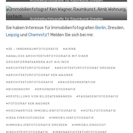
Architekturfotografie für Raumkunst Dresden
Architekturfotografie für Raumkunst Dresden
Sie haben Interesse für Immobilienfotografien
Berlin
, Dresden,
Leipzig
und
Chemnitz
? Melden Sie sich bei mir.
3D – INNENRAUMFOTOGRAFIE
AIRNB
ANALOGE ARCHITEKTURFOTOGRAFIE MIT EINER
GROSSFORMATKAMERA AUF 4×5 INCH
ARCHITEKTURFOTOGRAF
ARCHITEKTURFOTOGRAF DRESDEN
ARCHITEKTURFOTOGRAF KEN WAGNER
ARCHITEKTURFOTOGRAFIE
BAUDOKUMENTATION
BICKENDORF
DROHNENFOTOGRAFIE
ERSTELLUNG VON BILDDATENBANKEN
FASSADENFOTOGRAFIE
FOTOGRAF KEN WAGNER
HOCHWERTIGE IMMOBILIENFOTOGRAFIE
HOTELFOTOGRAFIE
IKEA EINRICHTUNGEN
IMMOBILIENFOTOGRAFIE
IMMOBILIENFOTOGRAFIE DRESDEN
IMMOBILIENSCOUT
INDUSTRIEFOTOGRAFIE
INNENARCHITEKTURFOTOGRAF