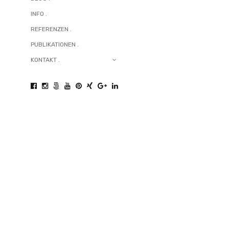
aktuellen neue
INFO .
REFERENZEN .
PUBLIKATIONEN .
KONTAKT .
9. Januar 2019
Architekturfot
Ladenfotograf
Arte aus Leipzi